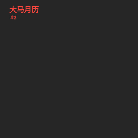
跳
大马月历
至
博客
内
容