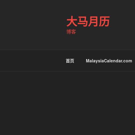
跳
至
大马月历
内
容
博客
首页
MalaysiaCalendar.com