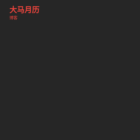
跳
大马月历
至
博客
内
容