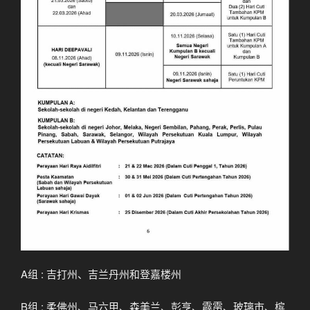
A组 : 吉打州、吉兰丹州和登嘉楼州
B组 : 柔佛州、马六甲、森美兰、彭亨、霹雳、玻璃市、槟