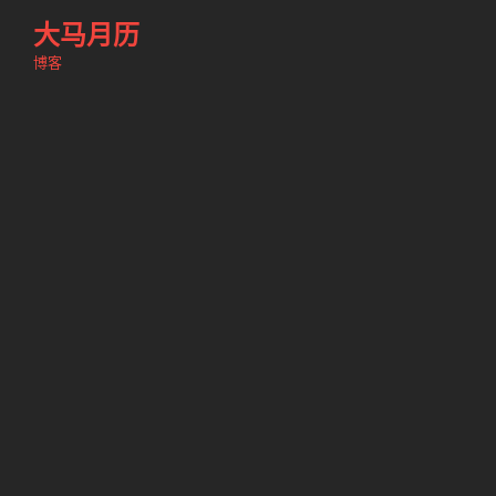
跳
大马月历
至
博客
内
容