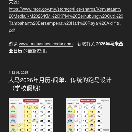
来源:
https://www.moe.gov.my/storage/files/shares/Kenyataan%
20Media/KM2026/KM%20KPM%20Berhubung%20Cuti%20
Tambahan%20Bersempena%20Hari%20Raya%20Aidilfitri.
pdf
浏览
www.malaysiacalendar.com
，获取有关
2026年马来西
亚日历
的最新资讯。
发
1 12 月, 2025
布
大马2026年月历-简单、传统的跑马设计
于
（学校假期）