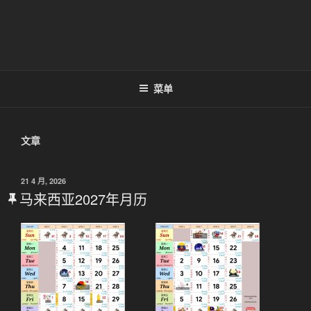
菜单
文章
发
21 4 月, 2026
布
马来西亚2027年月历
于