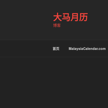
跳
至
大马月历
内
容
博客
首页
MalaysiaCalendar.com