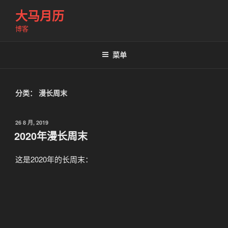
跳
大马月历
至
博客
内
容
菜单
分类：
漫长周末
发
26 8 月, 2019
布
2020年漫长周末
于
这是2020年的长周末：