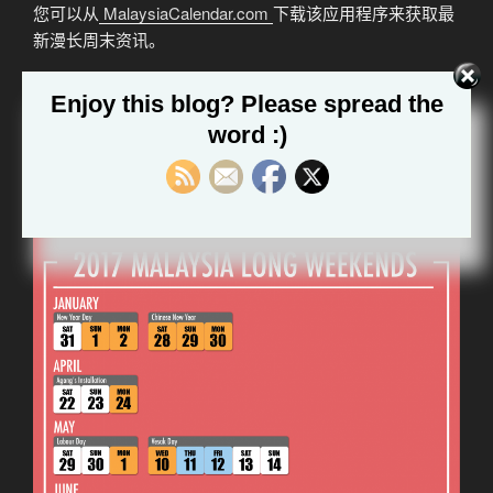
您可以从
MalaysiaCalendar.com
下载该应用程序来获取最
新漫长周末资讯。
Enjoy this blog? Please spread the
发
18 7 月, 2017
word :)
布
2017年漫长周末
于
这是2017年的长周末：