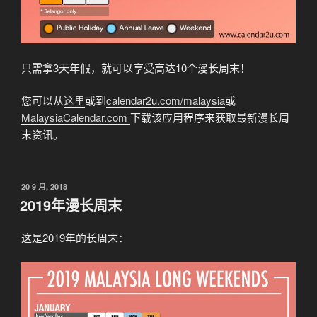
只需拿3天年假，就可以享受高达10个漫长周末！
您可以从
这里
或到
calendar2u.com/malaysia
或
MalaysiaCalendar.com
下载该应用程序来获取最新漫长周
末资讯。
发
20 9 月, 2018
布
2019年漫长周末
于
这是2019年的长周末：