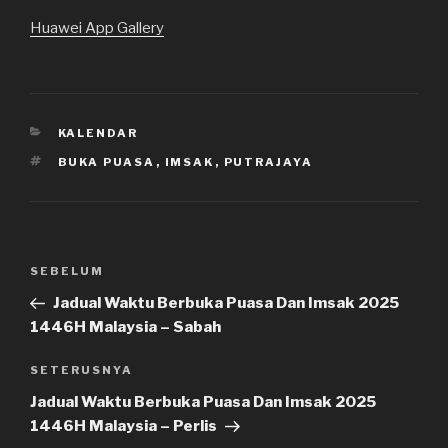
Huawei App Gallery
KATEGORI
KALENDAR
TAG
BUKA PUASA
,
IMSAK
,
PUTRAJAYA
Navigasi
Kiriman
SEBELUM
kiriman
Sebelumnya
Jadual Waktu Berbuka Puasa Dan Imsak 2025
1446H Malaysia – Sabah
Kiriman
SETERUSNYA
Seterusnya
Jadual Waktu Berbuka Puasa Dan Imsak 2025
1446H Malaysia – Perlis