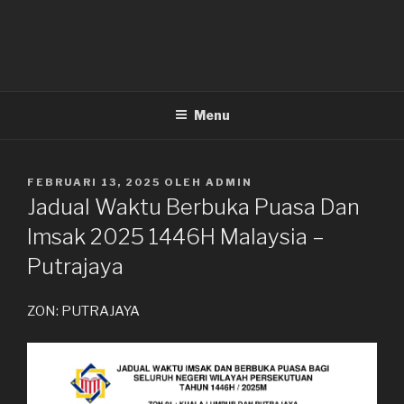
Menu
DIKIRIM
FEBRUARI 13, 2025
OLEH
ADMIN
PADA
Jadual Waktu Berbuka Puasa Dan
Imsak 2025 1446H Malaysia –
Putrajaya
ZON: PUTRAJAYA