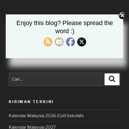
Enjoy this blog? Please spread the
Bahasa Melayu
word :)
Tambahkan sebagai sumber pilihan di Google
Carian
Cari
untuk:
KIRIMAN TERKINI
Kalendar Malaysia 2026 (Cuti Sekolah)
Kalendar Malaysia 2027