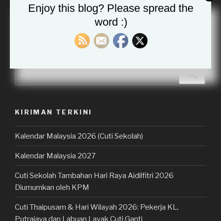
Enjoy this blog? Please spread the
word :)
Tambahkan sebagai sumber pilihan di Google
Carian
Cari
untuk:
KIRIMAN TERKINI
Kalendar Malaysia 2026 (Cuti Sekolah)
Kalendar Malaysia 2027
Cuti Sekolah Tambahan Hari Raya Aidilfitri 2026
Diumumkan oleh KPM
Cuti Thaipusam & Hari Wilayah 2026: Pekerja KL,
Putrajaya dan Labuan Layak Cuti Ganti