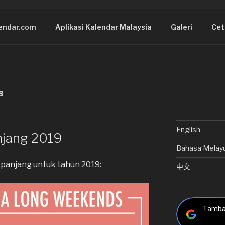
endar.com
Aplikasi Kalendar Malaysia
Galeri
Cet
8
English
njang 2019
Bahasa Melay
 panjang untuk tahun 2019:
中文
Tambah