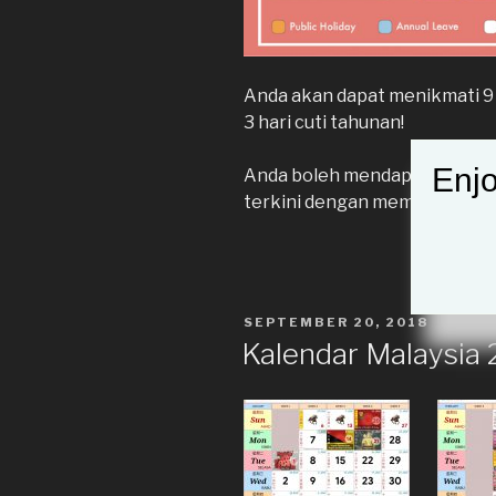
Anda akan dapat menikmati 9
3 hari cuti tahunan!
Enjo
Anda boleh mendapatkan mak
terkini dengan memuat turun a
DIKIRIM
SEPTEMBER 20, 2018
PADA
Kalendar Malaysia 