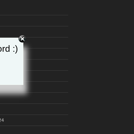
5
rd :)
25
24