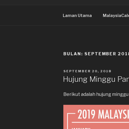
Laman Utama
MalaysiaCal
BULAN:
SEPTEMBER 201
DIKIRIM
SEPTEMBER 20, 2018
PADA
Hujung Minggu Pa
Berikut adalah hujung minggu