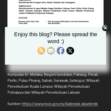
Enjoy this blog? Please spread the
word :)
Kumpulan A : Johor, Kedah, Kelantan dan Terengganu
Kumpulan B : Melaka, Negeri Sembilan, Pahang, Perak,
Perlis, Pulau Pinang, Sabah, Sarawak, Selangor, Wilayah
Persekutuan Kuala Lumpur, Wilayah Persekutuan
Putrajaya dan Wilayah Persekutuan Labuan
Sumber:
https://www.moe.gov.my/kalendar-akademik