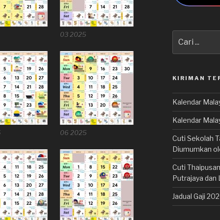
5
03 2025
Carian
untuk:
KIRIMAN TE
Kalendar Malay
Kalendar Mala
5
06 2025
Cuti Sekolah T
Diumumkan o
Cuti Thaipusam
Putrajaya dan 
Jadual Gaji 20