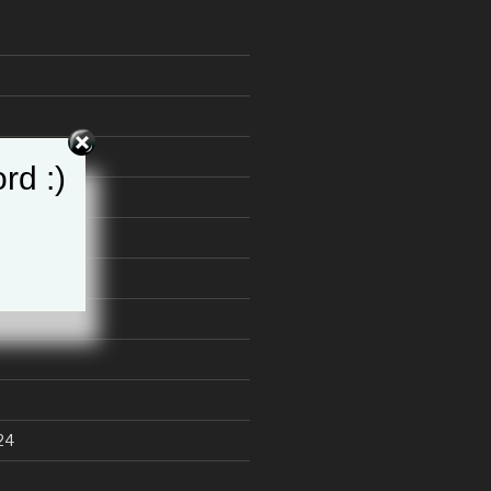
5
rd :)
25
24