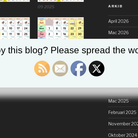
ARKIB
5
09 2025
April 2026
Mac 2026
Disember 202
y this blog? Please spread the wo
November 20
Oktober 2025
12 2025
Ogos 2025
Julai 2025
Mac 2025
Februari 2025
November 20
Oktober 2024