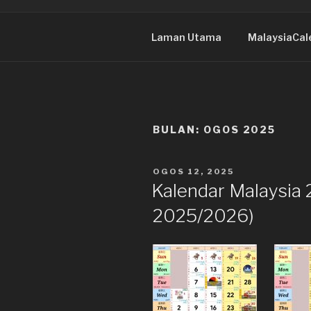
Laman Utama
MalaysiaCal
BULAN:
OGOS 2025
DIKIRIM
OGOS 12, 2025
PADA
Kalendar Malaysia 
2025/2026)