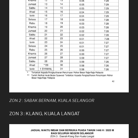
ZON 2 : SABAK BERNAM, KUALA SELANGOR
ZON 3 : KLANG, KUALA LANGAT