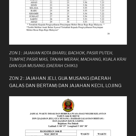
ZON 1 : JAJAHAN KOTA BHARU, BACHOK, PASIR PUTEH,
TUMPAT, PASIR MAS, TANAH MERAH, MACHANG, KUALA KRAI
DAN GUA MUSANG (DAERAH CHIKU)
ZON 2 : JAJAHAN JELI, GUA MUSANG (DAERAH
GALAS DAN BERTAM) DAN JAJAHAN KECIL LOJING