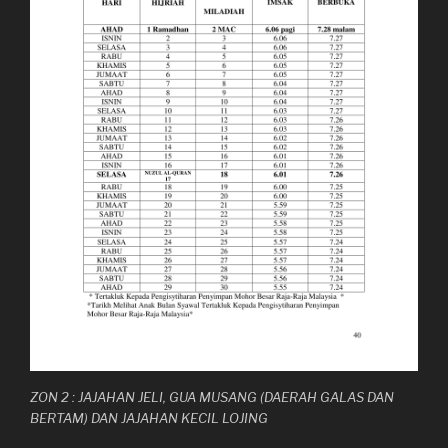
ZON 2 : JAJAHAN JELI, GUA MUSANG (DAERAH GALAS DAN
BERTAM) DAN JAJAHAN KECIL LOJING