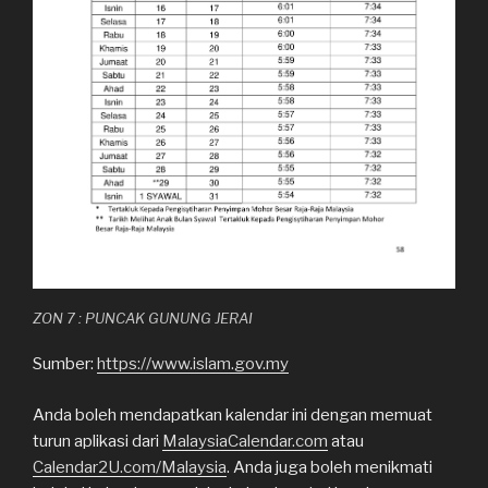
ZON 7 : PUNCAK GUNUNG JERAI
Sumber:
https://www.islam.gov.my
Anda boleh mendapatkan kalendar ini dengan memuat
turun aplikasi dari
MalaysiaCalendar.com
atau
Calendar2U.com/Malaysia
. Anda juga boleh menikmati