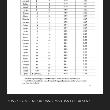
ZON 1 : KOTA SETAR, KUBANG PASU DAN POKOK SENA