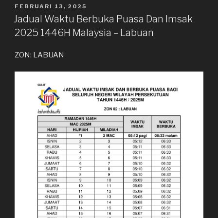
DIKIRIM
FEBRUARI 13, 2025
PADA
Jadual Waktu Berbuka Puasa Dan Imsak
2025 1446H Malaysia – Labuan
ZON: LABUAN