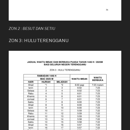
ZON 2 : BESUT DAN SETIU
ZON 3 : HULU TERENGGANU