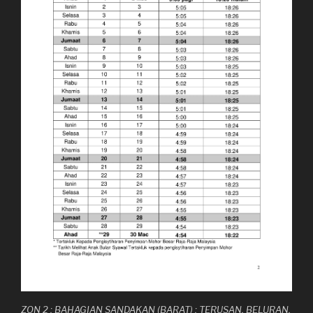
ZON 2 : BAHAGIAN SANDAKAN (BARAT) : TERUSAN, BELURAN,