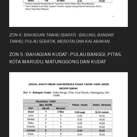
ZON 4 : BAHAGIAN TAWAU (BARAT) : BALUNG, BANDAR
TAWAU, PULAU SEBATIK, MEROTAI DAN KALABAKAN
ZON 5 : BAHAGIAN KUDAT : PULAU BANGGI, PITAS,
KOTA MARUDU, MATUNGGONG DAN KUDAT