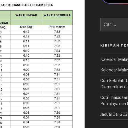
Carian
untuk:
KIRIMAN TE
Kalendar Malay
Kalendar Mala
Cuti Sekolah T
Diumumkan o
Cuti Thaipusam
Putrajaya dan 
Jadual Gaji 20