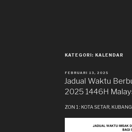
KATEGORI:
KALENDAR
DIKIRIM
FEBRUARI 13, 2025
PADA
Jadual Waktu Berb
2025 1446H Malays
ZON 1 : KOTA SETAR, KUBAN