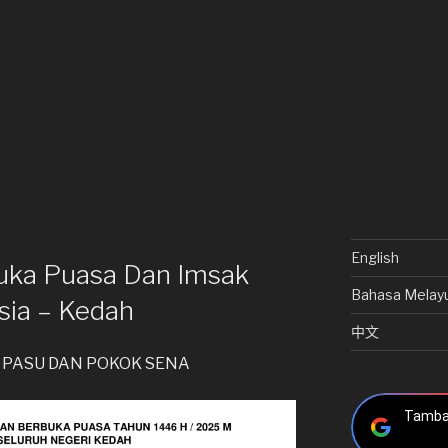
English
uka Puasa Dan Imsak
Bahasa Melay
ia – Kedah
中文
G PASU DAN POKOK SENA
Tambah