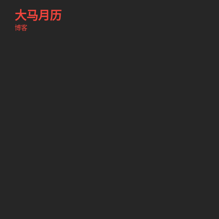
跳
大马月历
至
博客
内
容