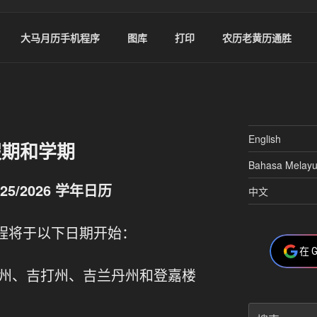
大马月历手机程序
图库
打印
农历老黄历通胜
English
校假期和学期
Bahasa Melay
5/2026 学年日历
中文
校课程将于以下日期开始：
在 
柔佛州、吉打州、吉兰丹州和登嘉楼
搜