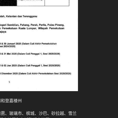
州和登嘉楼州
、霹雳、玻璃市、槟城、沙巴、砂拉越、雪兰