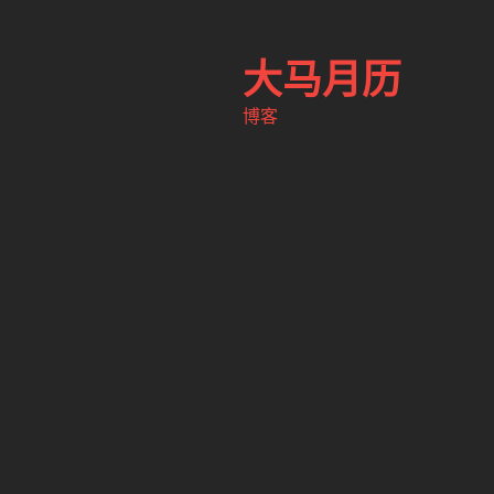
跳
至
大马月历
内
容
博客