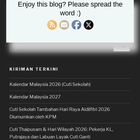
Enjoy this blog? Please spread the
word :)
Tambahkan sebagai sumber pilihan di Google
Carian
Cari
untuk:
KIRIMAN TERKINI
Kalendar Malaysia 2026 (Cuti Sekolah)
Kalendar Malaysia 2027
Cuti Sekolah Tambahan Hari Raya Aidilfitri 2026
Diumumkan oleh KPM
Cuti Thaipusam & Hari Wilayah 2026: Pekerja KL,
Putrajaya dan Labuan Layak Cuti Ganti