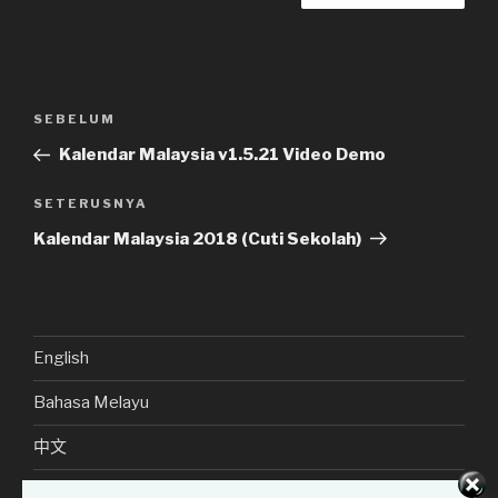
Navigasi
Kiriman
SEBELUM
kiriman
Sebelumnya
Kalendar Malaysia v1.5.21 Video Demo
Kiriman
SETERUSNYA
Seterusnya
Kalendar Malaysia 2018 (Cuti Sekolah)
English
Bahasa Melayu
中文