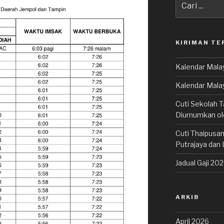
untuk:
KIRIMAN TE
Kalendar Malay
Kalendar Mala
Cuti Sekolah T
Diumumkan o
Cuti Thaipusam
Putrajaya dan 
Jadual Gaji 20
ARKIB
April 2026