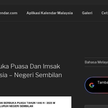
endar.com
Aplikasi Kalendar Malaysia
Galeri
Cet
Bahasa Melay
uka Puasa Dan Imsak
ia – Negeri Sembilan
Tambah
Carian