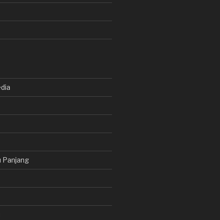
dia
 Panjang
i