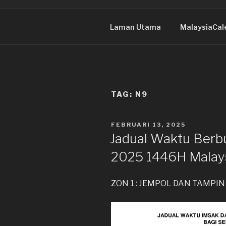
Laman Utama
MalaysiaCal
TAG:
N9
DIKIRIM
FEBRUARI 13, 2025
PADA
Jadual Waktu Berb
2025 1446H Malays
ZON 1 : JEMPOL DAN TAMPIN