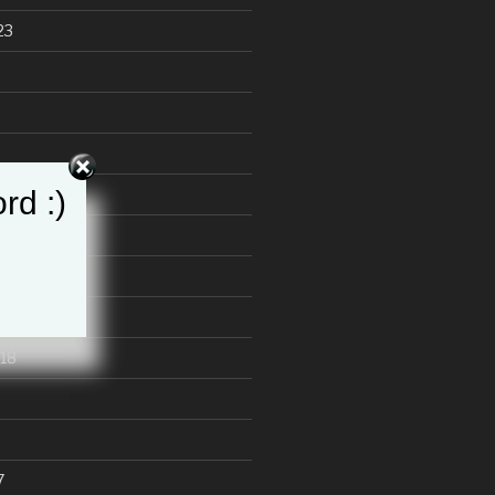
23
rd :)
19
18
7