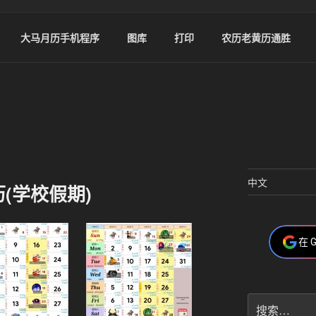
大马月历手机程序
图库
打印
农历老黄历通胜
中文
历(学校假期)
在 
搜
索：