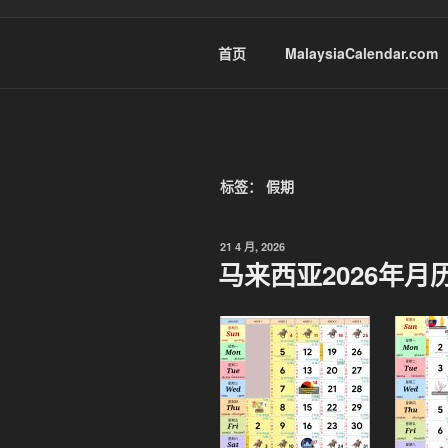
首页
MalaysiaCalendar.com
标签：
假期
发
21 4 月, 2026
布
马来西亚2026年月
于