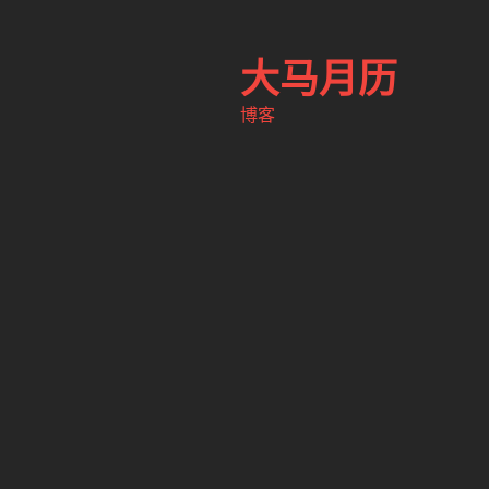
跳
至
大马月历
内
容
博客